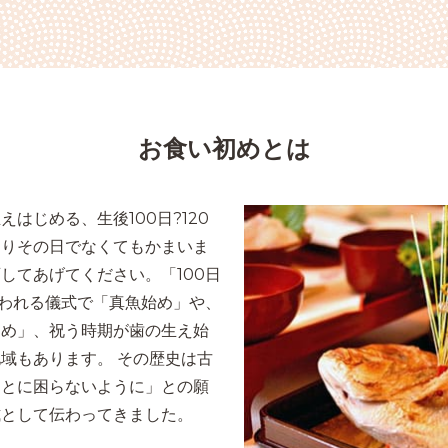
お食い初めとは
はじめる、生後100日?120
たりその日でなくてもかまいま
してあげてください。「100日
行われる儀式で「真魚始め」や、
初め」、祝う時期が歯の生え始
域もあります。 その歴史は古
ことに困らないように」との願
式として伝わってきました。