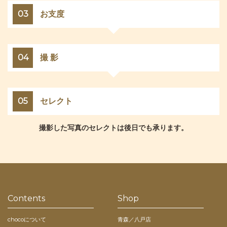
03
お支度
04
撮 影
05
セレクト
撮影した写真のセレクトは後日でも承ります。
Contents
Shop
chocoについて
青森／八戸店