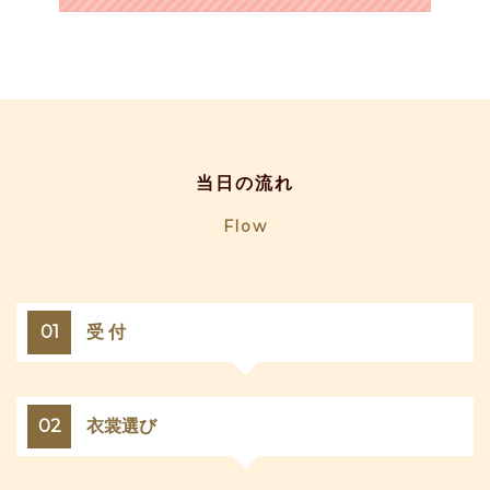
当日の流れ
Flow
01
受 付
02
衣裳選び