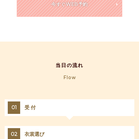
今すぐWEB予約
当日の流れ
Flow
01
受 付
02
衣裳選び