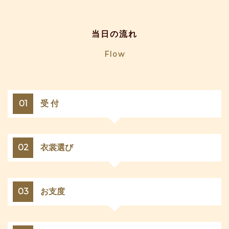
当日の流れ
Flow
01
受 付
02
衣裳選び
03
お支度