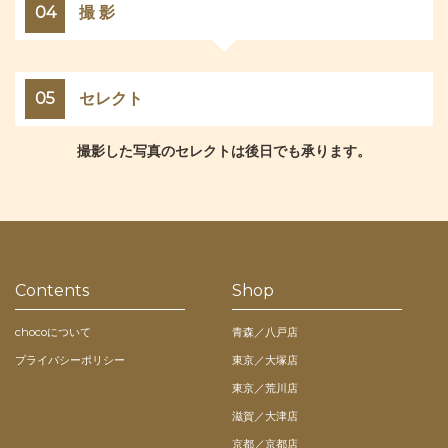
04
撮 影
05
セレクト
撮影した写真のセレクトは後日でも承ります。
Contents
Shop
chocoについて
青森／八戸店
プライバシーポリシー
東京／大塚店
東京／荒川店
滋賀／大津店
京都／京都店