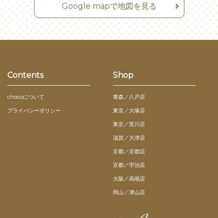
Google mapで地図を見る
Contents
Shop
chocoについて
青森／八戸店
プライバシーポリシー
東京／大塚店
東京／荒川店
滋賀／大津店
京都／京都店
京都／宇治店
大阪／高槻店
岡山／津山店